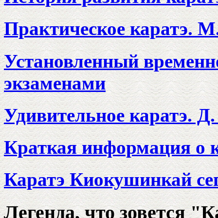
Практическое каратэ. М
Установленный временн
экзаменами
Удивительное каратэ. Д
Краткая информация о 
Каратэ Киокушинкай се
Легенда, что зовется "К