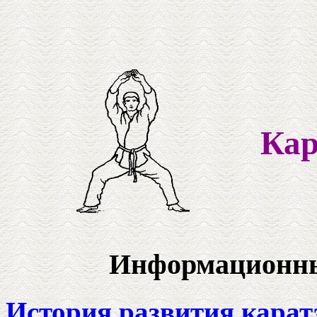
Кар
Информационные
История развития карат